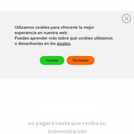
¿En qué fecha se jubiló?
Cer
Utilizamos cookies para ofrecerte la mejor
Introduzca la fecha en formato DD/MM/AAAA
experiencia en nuestra web.
Puedes aprender más sobre qué cookies utilizamos
o desactivarlas en los
ajustes
.
Siguiente
Aceptar
Rechazar
!Reclámelo ahora!
no pagará hasta que reciba su
indemnización